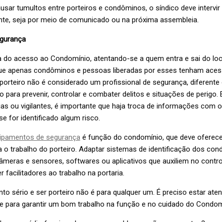
usar tumultos entre porteiros e condôminos, o síndico deve intervir 
te, seja por meio de comunicado ou na próxima assembleia.
egurança
a do acesso ao Condomínio, atentando-se a quem entra e sai do loc
ue apenas condôminos e pessoas liberadas por esses tenham aces
orteiro não é considerado um profissional de segurança, diferente 
 para prevenir, controlar e combater delitos e situações de perigo.
as ou vigilantes, é importante que haja troca de informações com o 
e for identificado algum risco.
uipamentos de segurança
é função do condomínio, que deve oferec
 o trabalho do porteiro. Adaptar sistemas de identificação dos co
âmeras e sensores, softwares ou aplicativos que auxiliem no contro
 facilitadores ao trabalho na portaria.
nto sério e ser porteiro não é para qualquer um. É preciso estar ate
 para garantir um bom trabalho na função e no cuidado do Condom