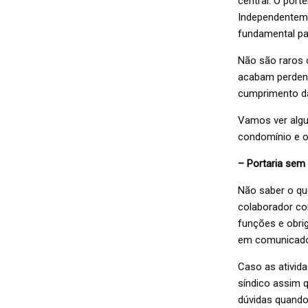
central. O por
Independenteme
fundamental pa
Não são raros
acabam perdendo
cumprimento da
Vamos ver alg
condomínio e o 
– Portaria sem
Não saber o que
colaborador co
funções e obri
em comunicado
Caso as ativid
síndico assim 
dúvidas quando 