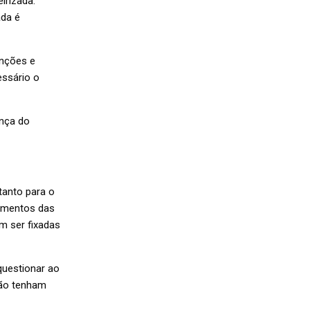
irizada.
ada é
nções e
essário o
nça do
tanto para o
hamentos das
m ser fixadas
questionar ao
não tenham