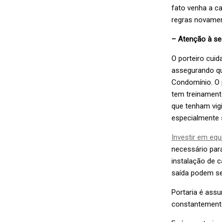
fato venha a ca
regras novamen
– Atenção à s
O porteiro cuid
assegurando q
Condomínio. O p
tem treinamento
que tenham vigi
especialmente s
Investir em eq
necessário para
instalação de c
saída podem ser
Portaria é assu
constantemente