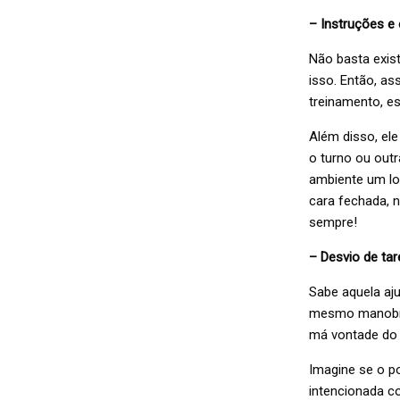
– Instruções e
Não basta exist
isso. Então, as
treinamento, es
Além disso, el
o turno ou out
ambiente um lo
cara fechada, 
sempre!
– Desvio de tar
Sabe aquela aj
mesmo manobrar
má vontade do c
Imagine se o p
intencionada 