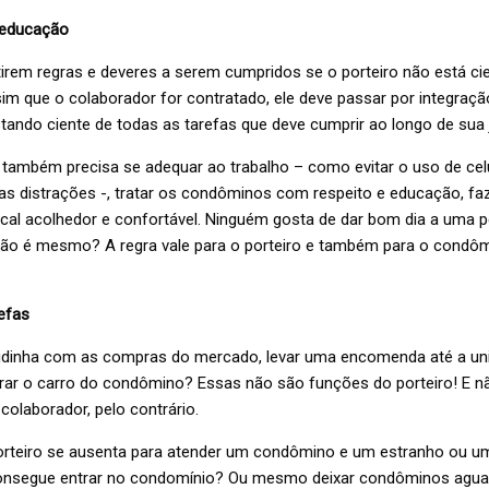
 educação
irem regras e deveres a serem cumpridos se o porteiro não está ci
sim que o colaborador for contratado, ele deve passar por integraçã
tando ciente de todas as tarefas que deve cumprir ao longo de sua 
e também precisa se adequar ao trabalho – como evitar o uso de cel
ras distrações -, tratar os condôminos com respeito e educação, f
cal acolhedor e confortável. Ninguém gosta de dar bom dia a uma
não é mesmo? A regra vale para o porteiro e também para o condô
efas
udinha com as compras do mercado, levar uma encomenda até a un
 o carro do condômino? Essas não são funções do porteiro! E nã
olaborador, pelo contrário.
orteiro se ausenta para atender um condômino e um estranho ou 
consegue entrar no condomínio? Ou mesmo deixar condôminos agua