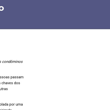
o
os condôminos
pessoas passam
a chaves dos
utras
rolada por uma