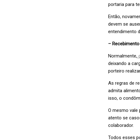
portaria para 
Então, novamen
devem se ausent
entendimento d
– Recebimento
Normalmente,
o
deixando a carg
porteiro realiza
As regras de r
admita alimento
isso, o condôm
O mesmo vale pa
atento se caso
colaborador.
Todos esses po