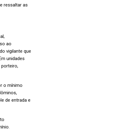
e ressaltar as
al,
so ao
do vigilante que
 Em unidades
porteiro,
er o mínimo
ndôminos,
le de entrada e
nto
ínio.