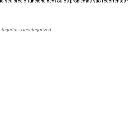
a do seu prédio funciona bem ou os problemas são recorrentes?
ategorias:
Uncategorized