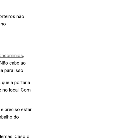
orteiros não
 no
ondomínios
,
. Não cabe ao
ia para isso.
 que a portaria
e no local. Com
é preciso estar
abalho do
blemas. Caso o