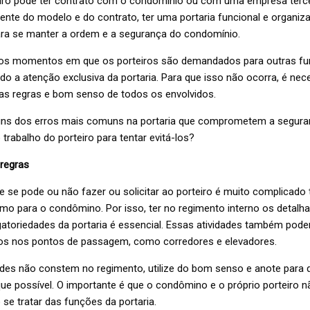
teiro pode ter contrato com o condomínio ou com uma empresa terce
nte do modelo e do contrato, ter uma portaria funcional e organiz
ra se manter a ordem e a segurança do condomínio.
 os momentos em que os porteiros são demandados para outras fu
 a atenção exclusiva da portaria. Para que isso não ocorra, é nec
s regras e bom senso de todos os envolvidos.
uns dos erros mais comuns na portaria que comprometem a segura
trabalho do porteiro para tentar evitá-los?
 regras
 se pode ou não fazer ou solicitar ao porteiro é muito complicado 
mo para o condômino. Por isso, ter no regimento interno os detal
gatoriedades da portaria é essencial. Essas atividades também pode
s nos pontos de passagem, como corredores e elevadores.
ades não constem no regimento, utilize do bom senso e anote para 
que possível. O importante é que o condômino e o próprio porteiro 
se tratar das funções da portaria.