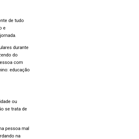
ente de tudo
o e
jornada.
ulares durante
azendo do
 pessoa com
mino: educação
idade ou
o se trata de
uma pessoa mal
rdando na