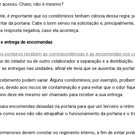
ter acesso. Chato, não é mesmo?
te, é importante que os condôminos tenham ciência dessa regra: p
ar da portaria. Cabe o bom senso na solicitação e, principalmente,
a resposta negativa, caso ela aconteça.
 e entrega de encomendas
s porteiros recebem as correspondências e as encomendas nos c
o do zelador ou de outro colaborador a separação e a distribuição
r as entregas nas unidades, afinal ele teria que se ausentar da portar
ecebimento podem variar. Alguns condomínios, por exemplo, proíbem
s, devido aos riscos de contaminação e para evitar que o odor fiqu
ino deve ele mesmo ser chamado para receber a sua entrega.
ra encomendas deixadas na portaria para que um terceiro a retire: 
s como esse não vão atrapalhar o funcionamento da portaria e o tr
rmenores devem constar no regimento interno, a fim de evitar pro