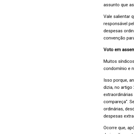
assunto que as
Vale salientar q
responsável pe
despesas ordin
convenção para
Voto em assem
Muitos síndicos
condomínio e n
Isso porque, an
dizia, no arti
extraordinária
compareça”. Se
ordinárias, des
despesas extrao
Ocorre que, apó