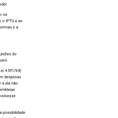
der.
do-se
, o IPTU e as
normas e a
euniões do
mbém.
Lei 4.591/64)
vam despesas
 a ela não
sembleias
nvolvesse
a possibilidade