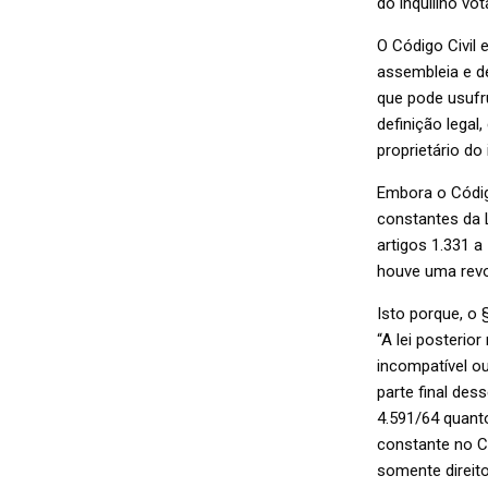
do inquilino vo
O Código Civil 
assembleia e de
que pode usufr
definição legal
proprietário do
Embora o Códig
constantes da L
artigos 1.331 a
houve uma revo
Isto porque, o 
“A lei posterio
incompatível ou
parte final de
4.591/64 quant
constante no Có
somente direit