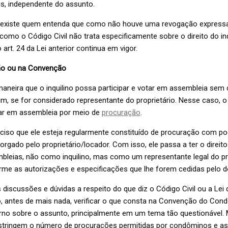
s, independente do assunto.
, existe quem entenda que como não houve uma revogação expressa
como o Código Civil não trata especificamente sobre o direito do inq
 art. 24 da Lei anterior continua em vigor.
o ou na Convenção
aneira que o inquilino possa participar e votar em assembleia sem
im, se for considerado representante do proprietário. Nesse caso, o 
otar em assembleia por meio de
procuração
.
eciso que ele esteja regularmente constituído de procuração com p
orgado pelo proprietário/locador. Com isso, ele passa a ter o direito 
bleias, não como inquilino, mas como um representante legal do pr
rme as autorizações e especificações que lhe forem cedidas pelo 
scussões e dúvidas a respeito do que diz o Código Civil ou a Lei do
o, antes de mais nada, verificar o que consta na Convenção do Con
rno sobre o assunto, principalmente em um tema tão questionável. 
tringem o número de procurações permitidas por condôminos e as