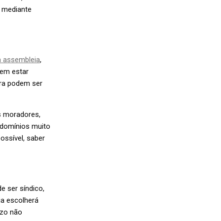
e mediante
 assembleia
,
sem estar
ira podem ser
s moradores,
ndomínios muito
ossível, saber
e ser síndico,
ia escolherá
azo não