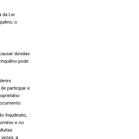
 da Lei
uilino, o
 causar dúvidas
inquilino pode
oderes
de participar e
oprietário
documento.
 Inquilinato,
domínio e no
Muitas
 vezes, a