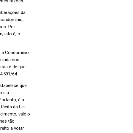
ntes razões:
liberações da
 condomínio,
ino. Por
; isto é, o
s a Condomínio
gulada nos
istas é de que
4.591/64.
estabelece que:
m ela
Portanto, é a
tácita da Lei
dimento, vale o
 mas tão
eito a votar