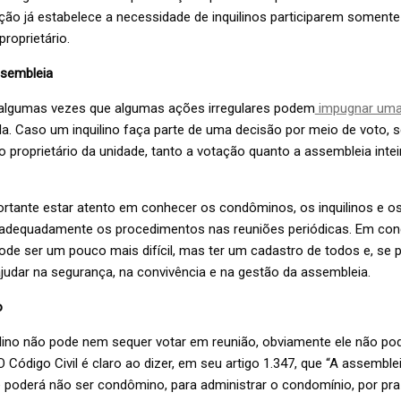
ção já estabelece a necessidade de inquilinos participarem soment
roprietário.
ssembleia
algumas vezes que algumas ações irregulares podem
impugnar uma
á-la. Caso um inquilino faça parte de uma decisão por meio de voto, 
 proprietário da unidade, tanto a votação quanto a assembleia inte
portante estar atento em conhecer os condôminos, os inquilinos e o
 adequadamente os procedimentos nas reuniões periódicas. Em co
ode ser um pouco mais difícil, mas ter um cadastro de todos e, se p
judar na segurança, na convivência e na gestão da assembleia.
o
lino não pode nem sequer votar em reunião, obviamente ele não pod
O Código Civil é claro ao dizer, em seu artigo 1.347, que “A assemble
e poderá não ser condômino, para administrar o condomínio, por pr