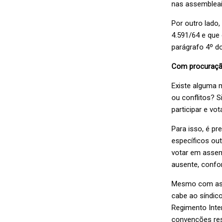
nas assembleai
Por outro lado
4.591/64 e que 
parágrafo 4º do
Com procuraçã
Existe alguma m
ou conflitos? S
participar e v
Para isso, é pr
específicos out
votar em assem
ausente, confo
Mesmo com as di
cabe ao síndic
Regimento Inte
convenções res