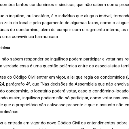
sombra tantos condomínios e síndicos, que não sabem como proce
ue o inquilino, ou locatário, é o indivíduo que aluga o imóvel, tornan
lo zelo do local e pelo pagamento de algumas taxas, como o aluguel
árias do condomínio, além de cumprir com o regimento interno, as 
 uma convivência harmoniosa.
bleia
 não sabem responder se inquilinos podem participar e votar nas r
a verdade essa é uma questão polêmica entre os especialistas ta
tes do Código Civil entrar em vigor, a lei que regia os condomínios (
go 24, parágrafo 4º, que “Nas decisões da Assembleia que não envol
s do condomínio
,
o locatário poderá votar, caso o condômino-locador
ndo assim, inquilinos podiam não só participar, como votar nas as
de que o proprietário não estivesse presente e que o assunto não e
rdinárias.
s a entrada em vigor do novo Código Civil os entendimentos sobre 