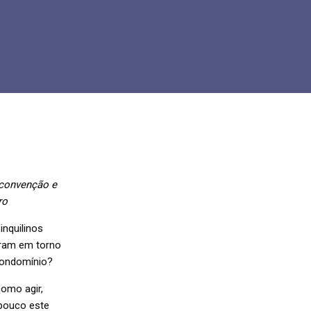
 convenção e
ro
nquilinos
iram em torno
 condomínio?
omo agir,
 pouco este