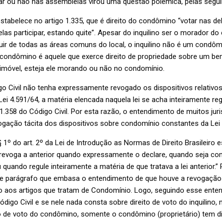
tar ou não nas assembleias virou uma questão polêmica, pelas segui
estabelece no artigo 1.335, que é direito do condômino “votar nas de
las participar, estando quite”. Apesar do inquilino ser o morador do
uir de todas as áreas comuns do local, o inquilino não é um condôm
, condômino é aquele que exerce direito de propriedade sobre um bem
 imóvel, esteja ele morando ou não no condomínio.
o Civil não tenha expressamente revogado os dispositivos relativo
ei 4.591/64, a matéria elencada naquela lei se acha inteiramente re
 1.358 do Código Civil. Por esta razão, o entendimento de muitos jur
gação tácita dos dispositivos sobre condomínio constantes da Lei 
§ 1º do art. 2º da Lei de Introdução as Normas de Direito Brasileiro 
r revoga a anterior quando expressamente o declare, quando seja co
 quando regule inteiramente a matéria de que tratava a lei anterior.” 
sse parágrafo que embasa o entendimento de que houve a revogação 
o aos artigos que tratam de Condomínio. Logo, seguindo esse enten
digo Civil e se nele nada consta sobre direito de voto do inquilino,
o de voto do condômino, somente o condômino (proprietário) tem dir