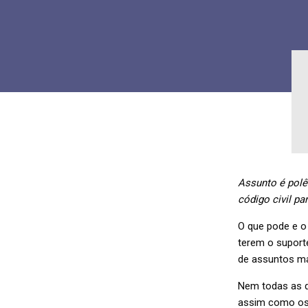
Assunto é polê
código civil p
O que pode e o
terem o suporte
de assuntos ma
Nem todas as q
assim como os 