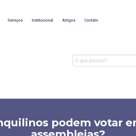
mínios
Serviços
Institucional
Artigos
Contato
nquilinos podem votar 
assembleias?