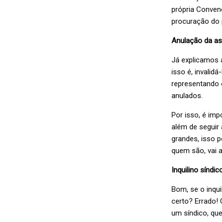
própria Conven
procuração do p
Anulação da a
Já explicamos 
isso é, invalid
representando o
anulados.
Por isso, é im
além de seguir
grandes, isso p
quem são, vai a
Inquilino síndic
Bom, se o inqui
certo? Errado! 
um síndico, qu