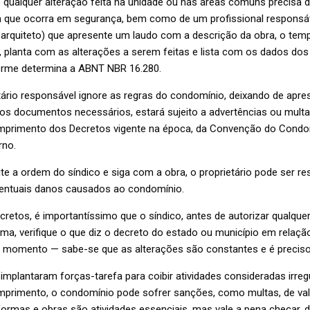
qualquer alteração feita na unidade ou nas áreas comuns precisa 
ra que ocorra em segurança, bem como de um profissional responsáv
 arquiteto) que apresente um laudo com a descrição da obra, o te
, planta com as alterações a serem feitas e lista com os dados dos
orme determina a ABNT NBR 16.280.
ário responsável ignore as regras do condomínio, deixando de apre
os documentos necessários, estará sujeito a advertências ou multas
primento dos Decretos vigente na época, da Convenção do Condo
rno.
e a ordem do síndico e siga com a obra, o proprietário pode ser re
entuais danos causados ao condomínio.
cretos, é importantíssimo que o síndico, antes de autorizar qualque
ma, verifique o que diz o decreto do estado ou município em relaç
e momento — sabe-se que as alterações são constantes e é preciso 
implantaram forças-tarefa para coibir atividades consideradas irreg
primento, o condomínio pode sofrer sanções, como multas, de val
eformas e obras são atividades essenciais, mas vale a pena checar,