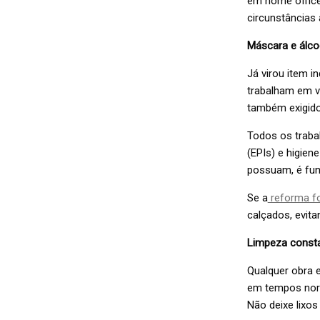
em home office
circunstâncias 
Máscara e álcoo
Já virou item 
trabalham em v
também exigido
Todos os traba
(EPIs) e higien
possuam, é funç
Se a
reforma fo
calçados, evita
Limpeza const
Qualquer obra 
em tempos norm
Não deixe lixo