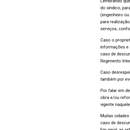
Lembrando que 
do síndico, pa
(engenheiro ou
para realização
serviços, conf
Caso o propriet
informações e 
caso de descum
Regimento Inte
Caso desrespeit
também por ev
Por falar em de
obra e/ou refor
vigente naquel
Muitas cidades 
caso de descum
Em geral, as r