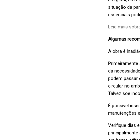
situação da pa
essenciais pod
Leia mais sobr
Algumas reco
A obra é inadiá
Primeiramente 
da necessidade
podem passar d
circular no amb
Talvez soe inc
É possível inse
manutenções e 
Verifique dias 
principalmente