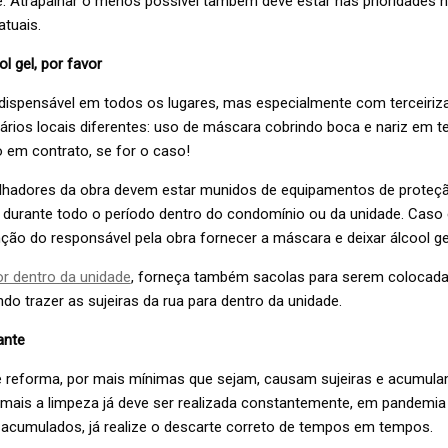
. Atrapalhar o menos possível também deve estar nas prioridades 
atuais.
l gel, por favor
indispensável em todos os lugares, mas especialmente com terceiri
ários locais diferentes: uso de máscara cobrindo boca e nariz em t
 em contrato, se for o caso!
lhadores da obra devem estar munidos de equipamentos de proteção
e durante todo o período dentro do condomínio ou da unidade. Caso 
ão do responsável pela obra fornecer a máscara e deixar álcool ge
r dentro da unidade
, forneça também sacolas para serem colocad
ndo trazer as sujeiras da rua para dentro da unidade.
ante
e reforma, por mais mínimas que sejam, causam sujeiras e acumula
ais a limpeza já deve ser realizada constantemente, em pandemia 
s acumulados, já realize o descarte correto de tempos em tempos.