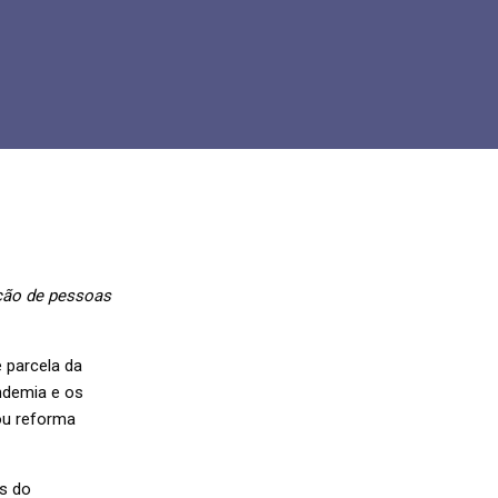
ação de pessoas
 parcela da
andemia e os
ou reforma
s do