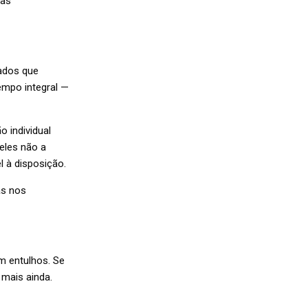
nas
zados que
empo integral —
 individual
eles não a
l à disposição.
as nos
m entulhos. Se
mais ainda.