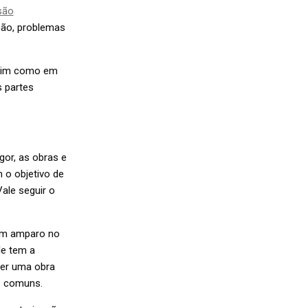
são
ção, problemas
Assim como em
s partes
or, as obras e
 o objetivo de
ale seguir o
com amparo no
le tem a
per uma obra
s comuns.