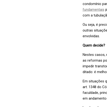
condomínio par
fundamentais
p
com a tubulaçã
Ou seja, é pre
outras situaçõe
envolvidas.
Quem decide?
Nestes casos, 
as reformas po
impedir transto
ditado: é melho
Em situações q
art. 1348 do Có
faculdade, pri
em andamento o