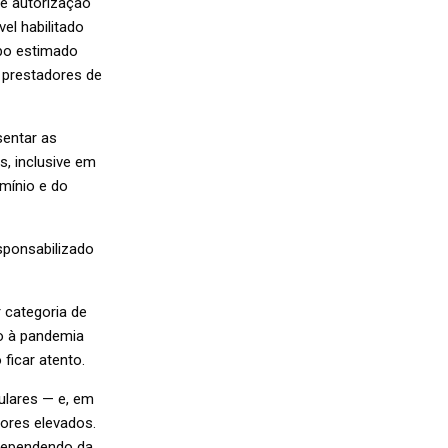
de autorização
el habilitado
mpo estimado
 prestadores de
sentar as
, inclusive em
mínio e do
sponsabilizado
r categoria de
ão à pandemia
ficar atento.
ulares — e, em
ores elevados.
 dependendo da