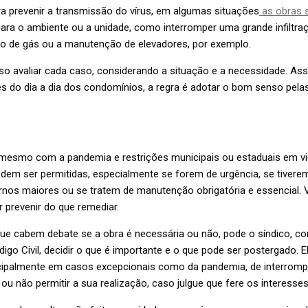
a prevenir a transmissão do vírus, em algumas situações
as obras 
ara o ambiente ou a unidade, como interromper uma grande infiltra
o de gás ou a manutenção de elevadores, por exemplo.
ciso avaliar cada caso, considerando a situação e a necessidade. 
s do dia a dia dos condomínios, a regra é adotar o bom senso pela
mesmo com a pandemia e restrições municipais ou estaduais em vig
dem ser permitidas, especialmente se forem de urgência, se tiverem
rnos maiores ou se tratem de manutenção obrigatória e essencial. V
r prevenir do que remediar.
ue cabem debate se a obra é necessária ou não, pode o síndico, 
digo Civil, decidir o que é importante e o que pode ser postergado. E
ncipalmente em casos excepcionais como da pandemia, de interrom
u não permitir a sua realização, caso julgue que fere os interesse