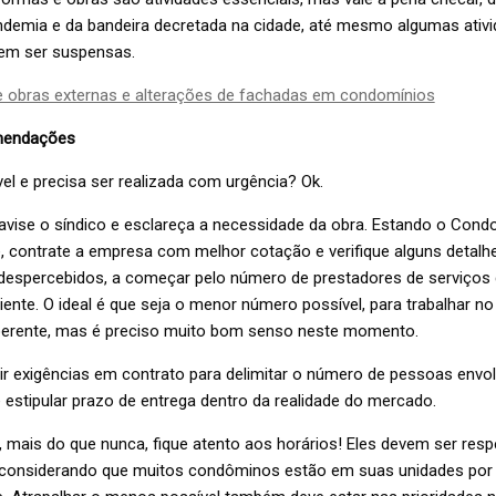
ndemia e da bandeira decretada na cidade, até mesmo algumas ativ
em ser suspensas.
e obras externas e alterações de fachadas em condomínios
mendações
vel e precisa ser realizada com urgência? Ok.
avise o síndico e esclareça a necessidade da obra. Estando o Cond
, contrate a empresa com melhor cotação e verifique alguns detalh
espercebidos, a começar pelo número de prestadores de serviços 
iente. O ideal é que seja o menor número possível, para trabalhar 
oerente, mas é preciso muito bom senso neste momento.
rir exigências em contrato para delimitar o número de pessoas envo
estipular prazo de entrega dentro da realidade do mercado.
e, mais do que nunca, fique atento aos horários! Eles devem ser resp
 considerando que muitos condôminos estão em suas unidades por