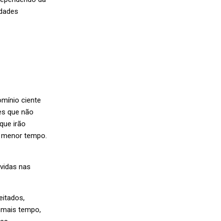
idades
omínio ciente
es que não
que irão
no menor tempo.
lvidas nas
eitados,
 mais tempo,