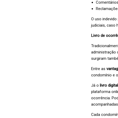
Comentários 
Reclamações 
O uso indevido
judiciais, caso 
Livro de ocorrên
Tradicionalment
administração 
surgiram também
Entre as
vantag
condomínio e o 
Já o
livro digi
plataforma onli
ocorrência. Pod
acompanhadas 
Cada condomíni