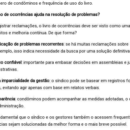
ero de condôminos e frequência de uso do livro.
 de ocorrências ajuda na resolução de problemas?
gistrar reclamações, o livro de ocorrências deve ser visto como um
itos e melhoria contínua. De que forma?
tificação de problemas recorrentes
: se há muitas reclamações sobr
emplo, isso indica necessidade da busca por uma solução definitiva
co confiável
: importante para embasar decisões em assembleias e ju
trativas.
a imparcialidade da gestão
: o síndico pode se basear em registros f
, evitando agir apenas com base em relatos verbais.
parência
: condôminos podem acompanhar as medidas adotadas, o q
dministração.
undamental que o síndico e os gestores também o acessem frequen
cias sejam solucionadas da melhor forma e o mais breve possível.