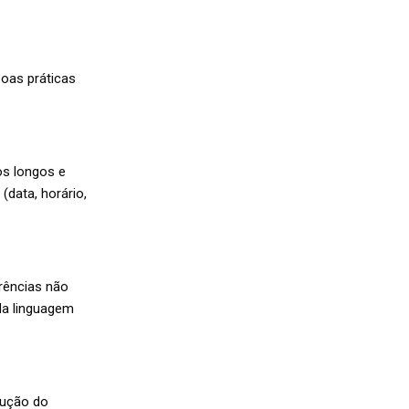
boas práticas
os longos e
data, horário,
rrências não
da linguagem
lução do