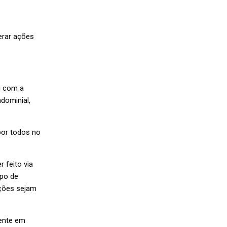
erar ações
ou com a
dominial,
por todos no
 feito via
ipo de
ações sejam
mente em