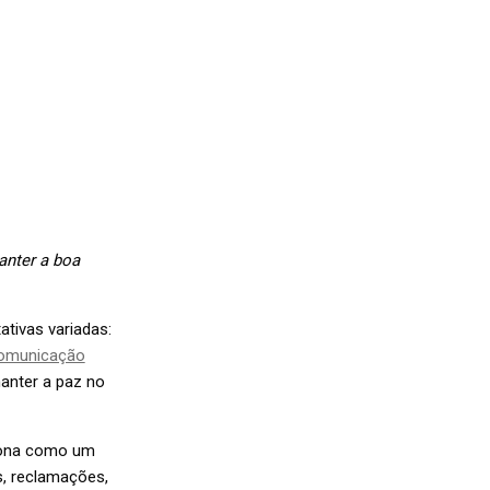
anter a boa
ativas variadas:
omunicação
manter a paz no
ciona como um
s, reclamações,