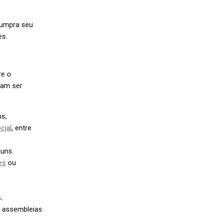
cumpra seu
s.
re o
sam ser
s,
cial
, entre
uns.
es
ou
s
.
m assembleias