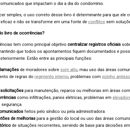
omunicados que impactam o dia a dia do condomínio.
er simples, o uso correto desse livro é determinante para que ele 
 eficaz e não se transforme em uma fonte de
conflitos
sem soluçõe
o livro de ocorrências?
rências tem como principal objetivo
centralizar registros oficiais
sob
arantindo que todos os apontamentos fiquem documentados e pos
teriormente. Estão entre as principais funções:
eclamações
de moradores sobre
som alto
, mau uso das áreas comun
nto de regras do
regimento interno
, problemas com
vizinho antisso
solicitações
para manutenção, reparos ou melhorias em áreas com
orrências
como infiltrações, panes elétricas, problemas em
elevador
e segurança.
comunicados
feitos pelo síndico ou pela administradora.
stões de melhorias
para a gestão do local ou uso das áreas comun
tórico
de situações recorrentes, servindo de base para decisões e