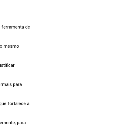
a ferramenta de
e o mesmo
.
stificar
ormais para
ue fortalece a
temente, para