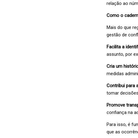
relação ao núm
Como o caderno
Mais do que re
gestão de confl
Facilita a iden
assunto, por ex
Cria um históri
medidas adminis
Contribui para 
tomar decisões
Promove trans
confiança na a
Para isso, é f
que as ocorrên