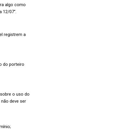
ira algo como
a 12/07”.
l registrem a
o do porteiro
 sobre o uso do
e não deve ser
mínio;