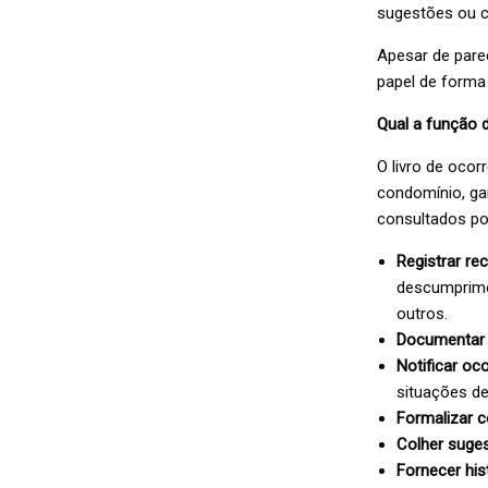
sugestões ou c
Apesar de parec
papel de forma
Qual a função d
O livro de ocor
condomínio, g
consultados pos
Registrar r
descumprime
outros.
Documentar 
Notificar oc
situações d
Formalizar 
Colher suge
Fornecer his