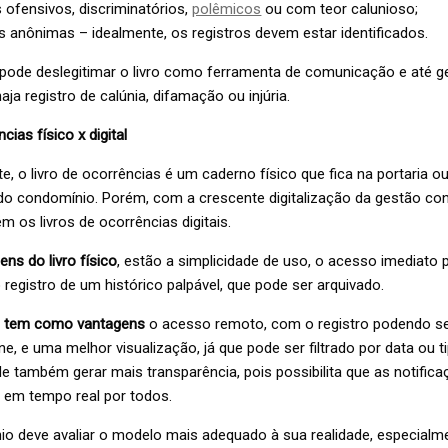
ofensivos, discriminatórios,
polêmicos
ou com teor calunioso;
anônimas – idealmente, os registros devem estar identificados.
 pode deslegitimar o livro como ferramenta de comunicação e até g
haja registro de calúnia, difamação ou injúria.
cias físico x digital
e, o livro de ocorrências é um caderno físico que fica na portaria 
do condomínio. Porém, com a crescente digitalização da gestão con
 os livros de ocorrências digitais.
ens do livro físico
, estão a simplicidade de uso, o acesso imediato 
registro de um histórico palpável, que pode ser arquivado.
tal tem como vantagens
o acesso remoto, com o registro podendo ser
ne, e uma melhor visualização, já que pode ser filtrado por data ou t
e também gerar mais transparência, pois possibilita que as notific
em tempo real por todos.
o deve avaliar o modelo mais adequado à sua realidade, especial